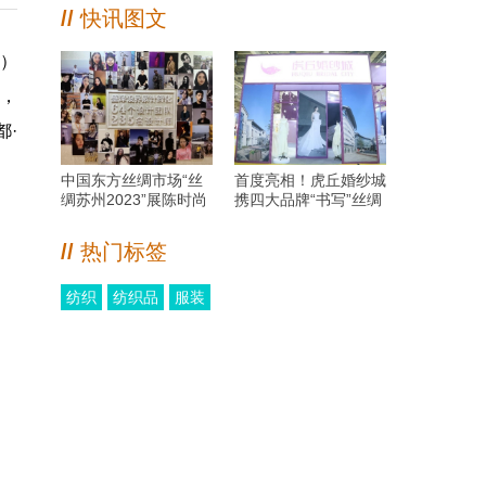
//
快讯图文
州）
场，
都·
中国东方丝绸市场“丝
首度亮相！虎丘婚纱城
绸苏州2023”展陈时尚
携四大品牌“书写”丝绸
盛泽设计成果 彰显盛
苏州2023展婚尚故事
泽设计新名片
汇
//
热门标签
纺织
纺织品
服装