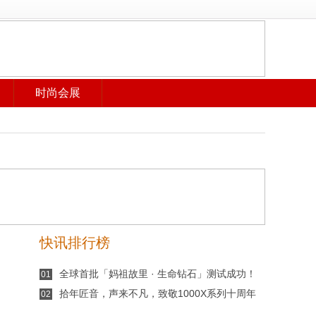
时尚会展
快讯排行榜
全球首批「妈祖故里 · 生命钻石」测试成功！
01
拾年匠音，声来不凡，致敬1000X系列十周年
02
索尼发布1000X十周年典藏版头戴降噪耳机