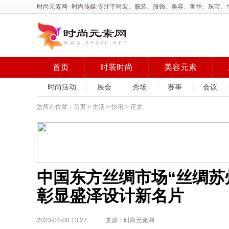
时尚元素网
--时尚传媒:专注于时装、服装、服饰、美容、奢华、珠宝
首页
时装时尚
美容元素
时尚活动
展会
秀场
赛事
会议
您所在位置：
首页
>
生活
>
快讯
> 正文
中国东方丝绸市场“丝绸苏州
彰显盛泽设计新名片
2023-04-08 13:27 来源：时尚元素网