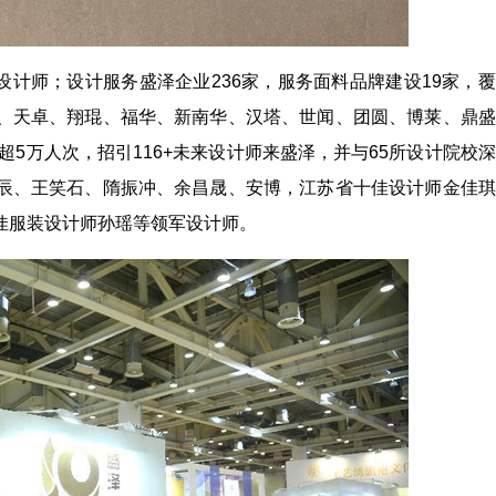
设计师；设计服务盛泽企业236家，服务面料品牌建设19家，
、天卓、翔琨、福华、新南华、汉塔、世闻、团圆、博莱、鼎盛
超5万人次，招引116+未来设计师来盛泽，并与65所设计院校
辰、王笑石、隋振冲、余昌晟、安博，江苏省十佳设计师金佳琪
佳服装设计师孙瑶等领军设计师。