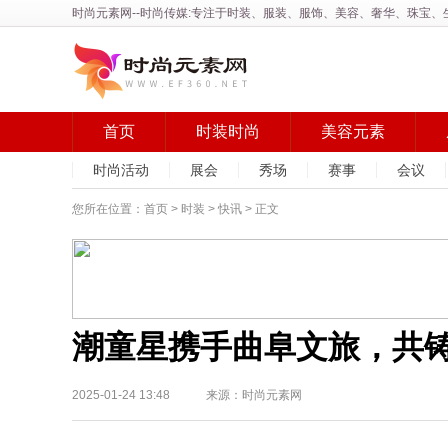
时尚元素网
--时尚传媒:专注于时装、服装、服饰、美容、奢华、珠宝
首页
时装时尚
美容元素
时尚活动
展会
秀场
赛事
会议
您所在位置：
首页
>
时装
>
快讯
> 正文
潮童星携手曲阜文旅，共铸
2025-01-24 13:48 来源：时尚元素网