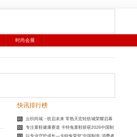
时尚会展
快讯排行榜
云织尚城・纺启未来 常熟天宏轻纺城荣耀启幕
01
专注童鞋健康赛道 卡特兔童鞋斩获2026中国制
02
造·消费者信赖品牌
以专业守护成长—卡特兔荣登“中国制造·消费者
03