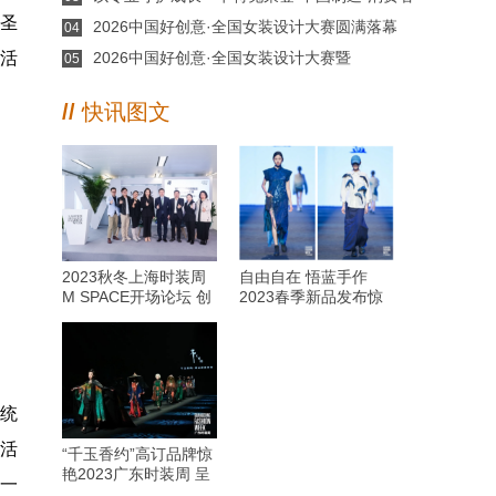
山圣
信赖品牌”榜单
2026中国好创意·全国女装设计大赛圆满落幕
04
活
2026中国好创意·全国女装设计大赛暨
05
CFDT（于都）女装设计交易会在于都盛大开幕
//
快讯图文
2023秋冬上海时装周
自由自在 悟蓝手作
M SPACE开场论坛 创
2023春季新品发布惊
新驱动·跨圈协作·共序
艳2023广东时装周
循环之美
传统
活
“千玉香约”高订品牌惊
艳2023广东时装周 呈
了一
现古韵金风香云纱时尚