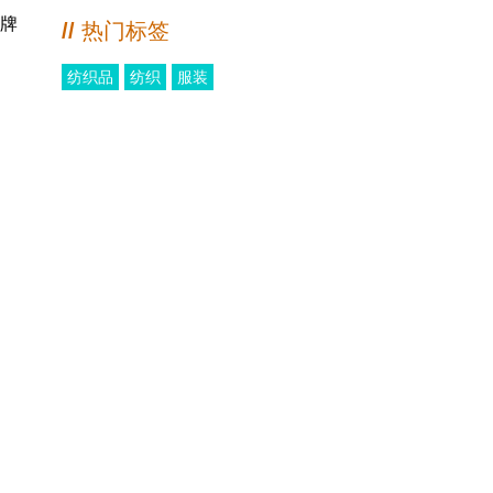
大秀
牌
//
热门标签
纺织品
纺织
服装