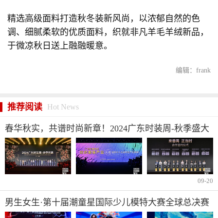
精选高级面料打造秋冬装新风尚，以浓郁自然的色
调、细腻柔软的优质面料，织就非凡羊毛羊绒新品，
于微凉秋日送上融融暖意。
编辑：frank
推荐阅读
Hot News
春华秋实，共谱时尚新章！2024广东时装周-秋季盛大
启幕
09-20
男生女生·第十届潮童星国际少儿模特大赛全球总决赛
圆满落幕