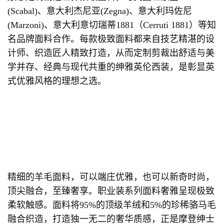
(Scabal)、意大利杰尼亚(Zegna)、意大利玛佐尼
(Marzoni)、意大利意切瑞蒂1881（Cerruti 1881）等知
名品牌面料合作。每款极致面料都来自技艺精湛的设
计师、织造匠人精致打造，从而定制剪裁出舒适与美
学并存、经典与现代共重的绅雅英伦西装，是彰显英
式优雅风格的理想之选。
精细的羊毛面料，可以端庄优雅，也可以新奇时尚，
顶尖融合，至臻奢享。职业装系列面料奢雅呈现极致
柔软触感。面料将95%的顶级羊绒和5%的珍稀骆马毛
融合织造，打造独一无二的奢华质感，正是摩登绅士