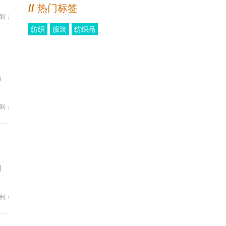
//
热门标签
到：
纺织
服装
纺织品
当
到：
周
到：