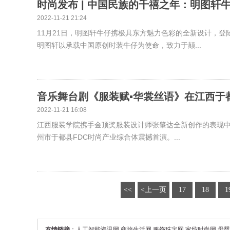
时尚发布 | 中国民族的千禧之年：明图轩牛
2022-11-21 21:24
11月21日，明图轩牛仔携极具东方魅力色彩的全新设计，登
明图轩以承载中国原创时装牛仔为使命，致力于颠...
音乐舞台剧《服装赋▪华裳丝语》在江西于都
2022-11-21 16:08
江西服装学院携手金顶奖服装设计师张肇达全新创作的表现中国
州市于都县FDC时尚产业综合体震撼首演。...
<<
<上一页
17
18
1
友情链接
：
人工智能资讯网
商旅生活网
服饰珠宝网
家纺时尚网
母婴