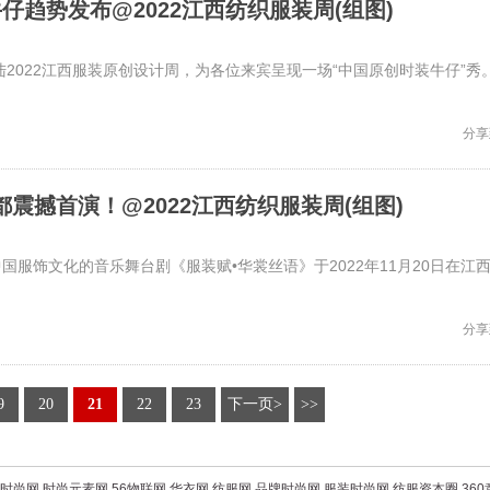
仔趋势发布@2022江西纺织服装周(组图)
陆2022江西服装原创设计周，为各位来宾呈现一场“中国原创时装牛仔”秀
分享
震撼首演！@2022江西纺织服装周(组图)
服饰文化的音乐舞台剧《服装赋•华裳丝语》于2022年11月20日在江
分享
9
20
21
22
23
下一页>
>>
时尚网
时尚元素网
56物联网
华衣网
纺服网
品牌时尚网
服装时尚网
纺服资本圈
36